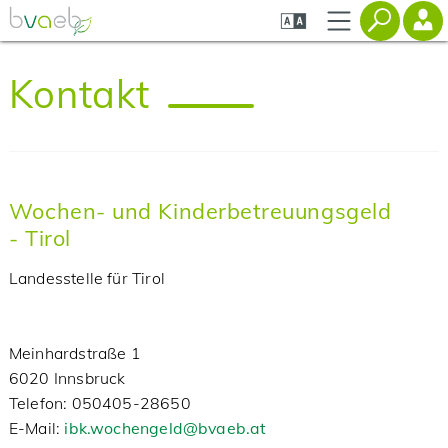
Zum
Zur
Zur
Seiteninhalt
Navigation
Mobilen
springen
springen
Navigation
springen
Kontakt
Wochen- und Kinderbetreuungsgeld
- Tirol
Landesstelle für Tirol
Meinhardstraße 1
6020 Innsbruck
‌Telefon: 050405-28650
‌E-Mail:
ibk.wochengeld@bvaeb.at