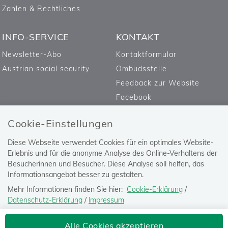
Zahlen & Rechtliches
INFO-SERVICE
KONTAKT
Newsletter-Abo
Kontaktformular
Austrian social security
Ombudsstelle
Feedback zur Website
Facebook
Cookie-Einstellungen
Diese Webseite verwendet Cookies für ein optimales Website-
Erlebnis und für die anonyme Analyse des Online-Verhaltens der
Besucherinnen und Besucher. Diese Analyse soll helfen, das
Informationsangebot besser zu gestalten.
Mehr Informationen finden Sie hier:
Cookie-Erklärung
/
Datenschutz-Erklärung
/
Impressum
Die Einstellung können Sie jederzeit auf der Seite "
Datenschutz-
Versicherungsanstalt öffentlich
Alle Cookies akzeptieren
Erklärung
" ändern.