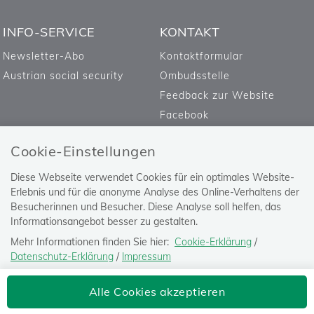
INFO-SERVICE
KONTAKT
Newsletter-Abo
Kontaktformular
Austrian social security
Ombudsstelle
Feedback zur Website
Facebook
Cookie-Einstellungen
Diese Webseite verwendet Cookies für ein optimales Website-
Erlebnis und für die anonyme Analyse des Online-Verhaltens der
Besucherinnen und Besucher. Diese Analyse soll helfen, das
Informationsangebot besser zu gestalten.
Mehr Informationen finden Sie hier:
Cookie-Erklärung
/
Datenschutz-Erklärung
/
Impressum
Die Einstellung können Sie jederzeit auf der Seite "
Datenschutz-
Versicherungsanstalt öffentlich
Alle Cookies akzeptieren
Erklärung
" ändern.
Bediensteter, Eisenbahnen und Bergbau