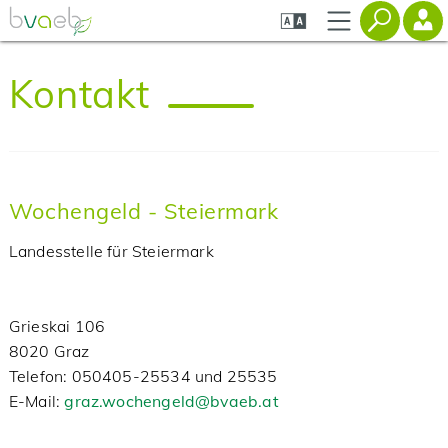
Zum
Zur
Zur
Seiteninhalt
Navigation
Mobilen
springen
springen
Navigation
springen
Kontakt
Wochengeld - Steiermark
Landesstelle für Steiermark
Grieskai 106
8020 Graz
‌Telefon: 050405-25534 und 25535
‌E-Mail:
graz.wochengeld@bvaeb.at