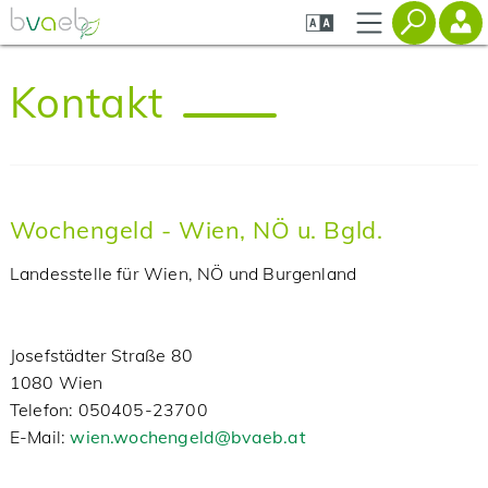
Zum
Zur
Zur
Seiteninhalt
Navigation
Mobilen
springen
springen
Navigation
springen
Kontakt
Wochengeld - Wien, NÖ u. Bgld.
Landesstelle für Wien, NÖ und Burgenland
Josefstädter Straße 80
1080 Wien
‌Telefon: 050405-23700
‌E-Mail:
wien.wochengeld@bvaeb.at