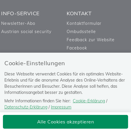
INFO-SERVICE
KONTAKT
Newsletter-Abo
Kontaktformular
Austrian social security
Ombudsstelle
Feedback zur Website
Facebook
Cookie-Einstellungen
Diese Webseite verwendet Cookies für ein optimales Website-
Erlebnis und für die anonyme Analyse des Online-Verhaltens der
Besucherinnen und Besucher. Diese Analyse soll helfen, das
Informationsangebot besser zu gestalten.
Mehr Informationen finden Sie hier:
Cookie-Erklärung
/
Datenschutz-Erklärung
/
Impressum
Die Einstellung können Sie jederzeit auf der Seite "
Datenschutz-
Versicherungsanstalt öffentlich
Alle Cookies akzeptieren
Erklärung
" ändern.
Bediensteter, Eisenbahnen und Bergbau