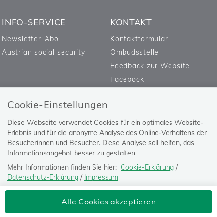
INFO-SERVICE
KONTAKT
Newsletter-Abo
Kontaktformular
Austrian social security
Ombudsstelle
Feedback zur Website
Facebook
Cookie-Einstellungen
Diese Webseite verwendet Cookies für ein optimales Website-
Erlebnis und für die anonyme Analyse des Online-Verhaltens der
Besucherinnen und Besucher. Diese Analyse soll helfen, das
Informationsangebot besser zu gestalten.
Mehr Informationen finden Sie hier:
Cookie-Erklärung
/
Datenschutz-Erklärung
/
Impressum
Die Einstellung können Sie jederzeit auf der Seite "
Datenschutz-
Versicherungsanstalt öffentlich
Alle Cookies akzeptieren
Erklärung
" ändern.
Bediensteter, Eisenbahnen und Bergbau