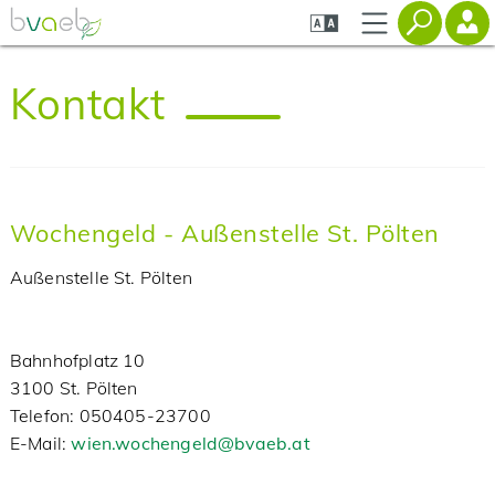
Zum
Zur
Zur
Seiteninhalt
Navigation
Mobilen
springen
springen
Navigation
springen
Kontakt
Wochengeld - Außenstelle St. Pölten
Außenstelle St. Pölten
Bahnhofplatz 10
3100 St. Pölten
‌Telefon: 050405-23700
‌E-Mail:
wien.wochengeld@bvaeb.at