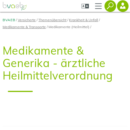
Zum
Zur
Zur
Seiteninhalt
Navigation
Mobilen
springen
springen
Navigation
springen
BVAEB
Versicherte
Themenübersicht
Krankheit & Unfall
Medikamente & Transporte
Medikamente (Heilmittel)
Medikamente &
Generika - ärztliche
Heilmittelverordnung