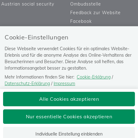
Austrian social security
Ombudsstelle
Feedback zur Website
Facebook
Cookie-Einstellungen
Diese Webseite verwendet Cookies für ein optimales Website-
Erlebnis und für die anonyme Analyse des Online-Verhaltens der
Besucherinnen und Besucher. Diese Analyse soll helfen, das
Informationsangebot besser zu gestalten.
Mehr Informationen finden Sie hier:
Cookie-Erklärung
/
Datenschutz-Erklärung
/
Impressum
Die Einstellung können Sie jederzeit auf der Seite "
Datenschutz-
Versicherungsanstalt öffentlich
Alle Cookies akzeptieren
Erklärung
" ändern.
Bediensteter, Eisenbahnen und Bergbau
Josefstädter Straße 80, 1080 Wien
Nur essentielle Cookies akzeptieren
Tel: 050405-0
postoffice@bvaeb.at
Individuelle Einstellung einblenden