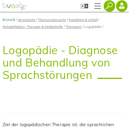
Zum
Zur
Zur
Seiteninhalt
Navigation
Mobilen
springen
springen
Navigation
springen
BVAEB
Versicherte
Themenübersicht
Krankheit & Unfall
Rehabilitation, Therapie & Heilbehelfe
Therapien
Logopädie
Logopädie - Diagnose
und Behandlung von
Sprachstörungen
Ziel der logopädischen Therapie ist, die sprachlichen