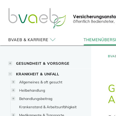
Zum
Zur
Zur
Seiteninhalt
Navigation
Mobilen
springen
springen
Navigation
springen
BVAEB & KARRIERE
THEMENÜBERS
BVA
GESUNDHEIT & VORSORGE
KRANKHEIT & UNFALL
Allgemeines & oft gesucht
G
Heilbehandlung
A
Behandlungsbeitrag
Krankenstand & Arbeitsunfähigkeit
Medikamente & Transporte