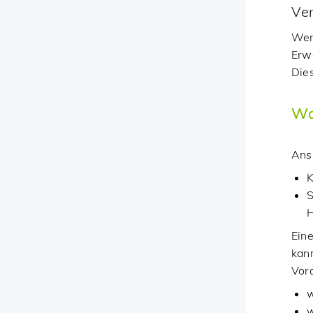
Ver
Wen
Erwe
Die
Wa
Ansp
K
S
H
Ein
kan
Vor
w
w