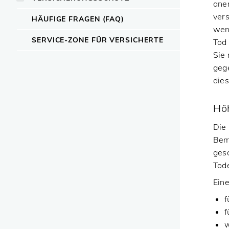
aner
vers
HÄUFIGE FRAGEN (FAQ)
wenn
SERVICE-ZONE FÜR VERSICHERTE
Tod
Sie
geg
dies
Hö
Die
Bem
gesc
Tode
Eine
f
f
w