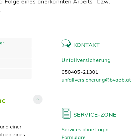
d Folge eines anerkannten Arbeits- bzw.
.
er
KONTAKT
Unfallversicherung
050405-21301
unfallversicherung@bvaeb.at
ne
SERVICE-ZONE
und einer
Services ohne Login
olgen eines
Formulare