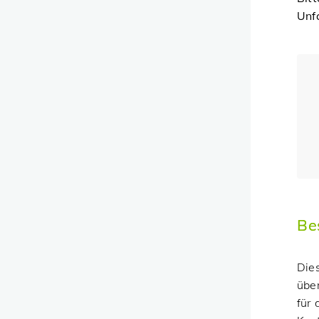
Unf
Be
Die
übe
für 