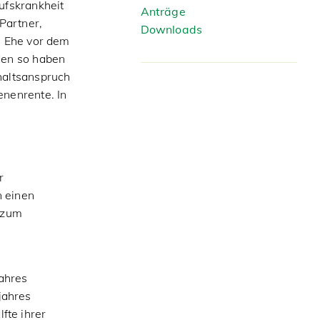
ufskrankheit
Anträge
Partner,
Downloads
e Ehe vor dem
den so haben
haltsanspruch
enenrente. In
r
n einen
r zum
ahres
jahres
fte ihrer