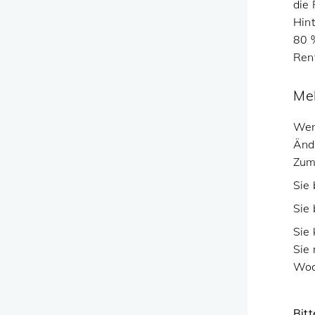
die
Hin
80 
Ren
Mel
Wen
Änd
Zum 
Sie 
Sie
Sie
Sie 
Woc
Bit