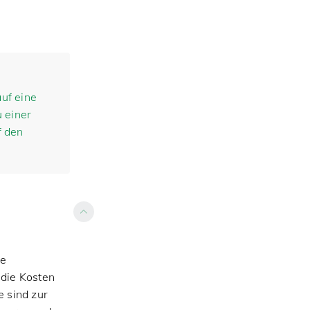
uf eine
 einer
f den
ge
 die Kosten
 sind zur