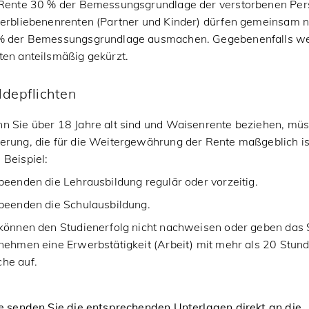
 Rente 30 % der Bemessungsgrundlage der verstorbenen Pers
terbliebenenrenten (Partner und Kinder) dürfen gemeinsam n
% der Bemessungsgrundlage ausmachen. Gegebenenfalls we
ten anteilsmäßig gekürzt.
depflichten
n Sie über 18 Jahre alt sind und Waisenrente beziehen, müs
erung, die für die Weitergewährung der Rente maßgeblich is
Beispiel:
beenden die Lehrausbildung regulär oder vorzeitig.
 beenden die Schulausbildung.
 können den Studienerfolg nicht nachweisen oder geben das 
nehmen eine Erwerbstätigkeit (Arbeit) mit mehr als 20 Stund
he auf.
te senden Sie die entsprechenden Unterlagen direkt an die