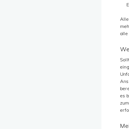
E
Alle
meh
alle
We
Soll
ein
Unf
Ans
ber
es 
zum
erfo
Mei