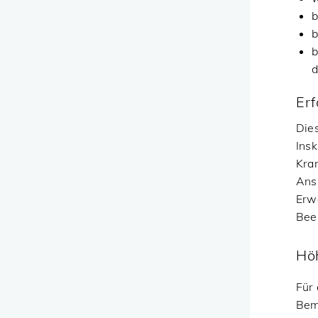
b
b
b
d
Erf
Dies
Insk
Kra
Ansp
Erwe
Bee
Hö
Für 
Bem