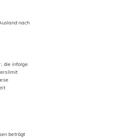
 Ausland nach
 die infolge
erslimit
iese
eit
en beträgt