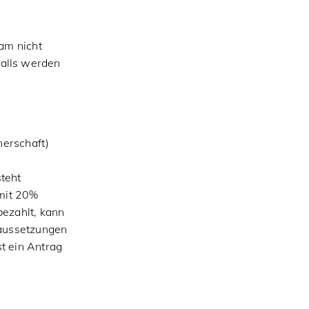
am nicht
alls werden
nerschaft)
teht
 mit 20%
ezahlt, kann
raussetzungen
t ein Antrag