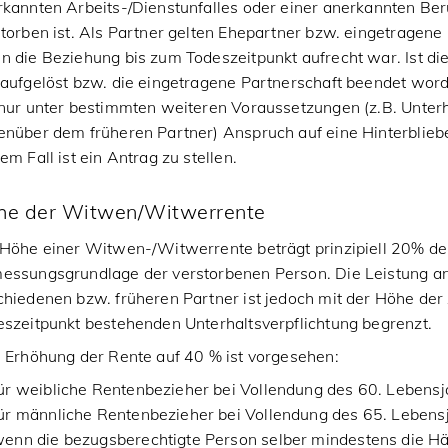
kannten Arbeits-/Dienstunfalles oder einer anerkannten Ber
torben ist. Als Partner gelten Ehepartner bzw. eingetragene 
 die Beziehung bis zum Todeszeitpunkt aufrecht war. Ist di
 aufgelöst bzw. die eingetragene Partnerschaft beendet wor
 nur unter bestimmten weiteren Voraussetzungen (z.B. Unter
enüber dem früheren Partner) Anspruch auf eine Hinterblieb
em Fall ist ein Antrag zu stellen.
he der Witwen/Witwerrente
 Höhe einer Witwen-/Witwerrente beträgt prinzipiell 20% de
essungsgrundlage der verstorbenen Person. Die Leistung a
hiedenen bzw. früheren Partner ist jedoch mit der Höhe de
szeitpunkt bestehenden Unterhaltsverpflichtung begrenzt.
 Erhöhung der Rente auf 40 % ist vorgesehen:
ür weibliche Rentenbezieher bei Vollendung des 60. Lebensj
ür männliche Rentenbezieher bei Vollendung des 65. Lebens
enn die bezugsberechtigte Person selber mindestens die Häl