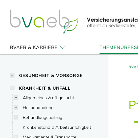
Zum
Zur
Zur
Seiteninhalt
Navigation
Mobilen
springen
springen
Navigation
springen
BVAEB & KARRIERE
THEMENÜBERS
BVA
GESUNDHEIT & VORSORGE
KRANKHEIT & UNFALL
Allgemeines & oft gesucht
P
Heilbehandlung
Behandlungsbeitrag
Krankenstand & Arbeitsunfähigkeit
Medikamente & Transporte