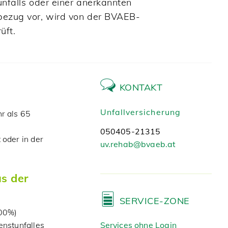
unfalls oder einer anerkannten
bezug vor, wird von der BVAEB-
üft.
KONTAKT
Unfallversicherung
r als 65
050405-21315
 oder in der
uv.rehab@bvaeb.at
us der
SERVICE-ZONE
100%)
enstunfalles
Services ohne Login