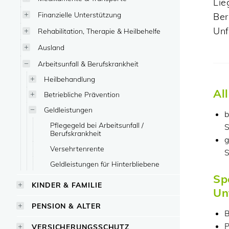
Lie
Finanzielle Unterstützung
Ber
Unf
Rehabilitation, Therapie & Heilbehelfe
Ausland
Arbeitsunfall & Berufskrankheit
Heilbehandlung
Al
Betriebliche Prävention
Geldleistungen
b
Pflegegeld bei Arbeitsunfall /
S
Berufskrankheit
g
Versehrtenrente
Geldleistungen für Hinterbliebene
Sp
KINDER & FAMILIE
Un
PENSION & ALTER
B
P
VERSICHERUNGSSCHUTZ