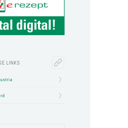
GE LINKS
Austria
ard