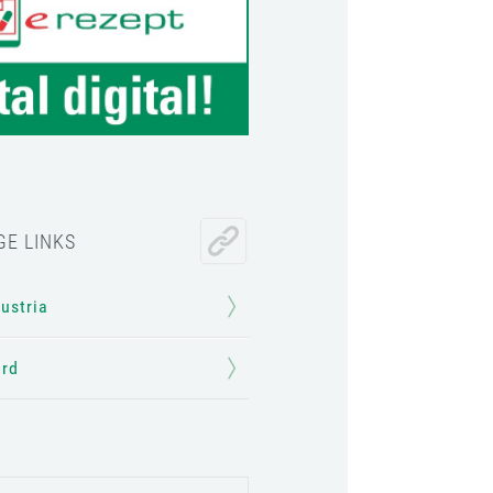
GE LINKS
Austria
ard