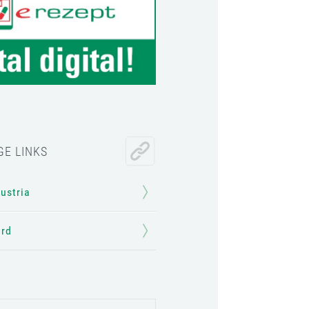
GE LINKS
Austria
ard