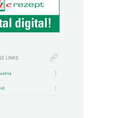
GE LINKS
Austria
ard