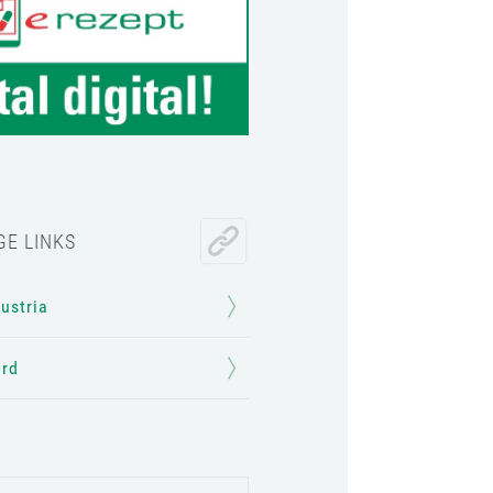
GE LINKS
Austria
ard