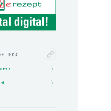
GE LINKS
Austria
ard