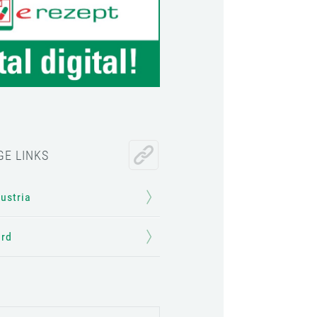
GE LINKS
Austria
ard