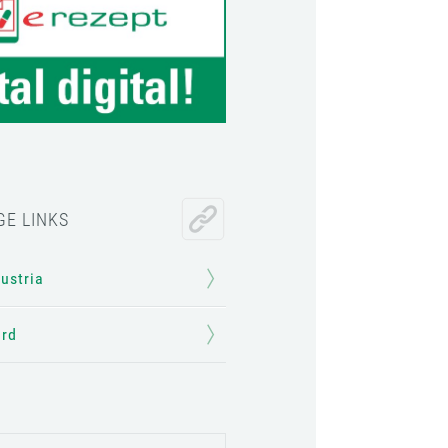
GE LINKS
Austria
ard