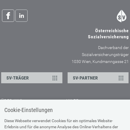
Österreichische
Sozialversicherung
Dachverband der
Sozialversicherungsträger
1030 Wien, Kundmanngasse 21
SV-TRÄGER
SV-PARTNER
ÜBER UNS
HILFE
Cookie-Einstellungen
Kontakt
Barrierefreiheitserklärung
Offene Stellen
Browser-Info & Sicherheit
Diese Webseite verwendet Cookies für ein optimales Website-
Erlebnis und für die anonyme Analyse des Online-Verhaltens der
Presse
Hilfe zur Suche