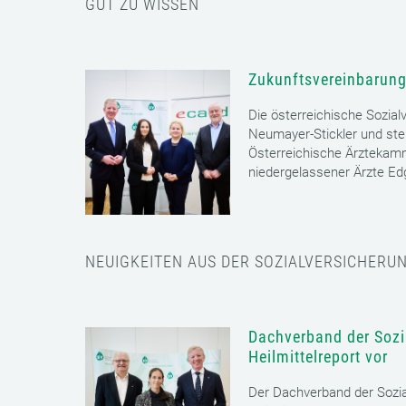
GUT ZU WISSEN
Zukunftsvereinbarung
Die österreichische Sozial
Neumayer-Stickler und ste
Österreichische Ärztekam
niedergelassener Ärzte E
NEUIGKEITEN AUS DER SOZIALVERSICHERU
Dachverband der Sozia
Heilmittelreport vor
Der Dachverband der Sozia