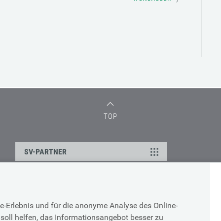
TOP
SV-PARTNER
DATENSCHUTZ
e-Erlebnis und für die anonyme Analyse des Online-
g
Cookie-Erklärung
soll helfen, das Informationsangebot besser zu