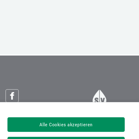
Österreichische Sozialversicherung
Alle Cookies akzeptieren
Dachverband der Sozialversicherungsträger
1030 Wien, Kundmanngasse 21