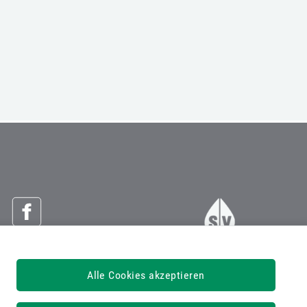
Österreichische Sozialversicherung
Alle Cookies akzeptieren
Dachverband der Sozialversicherungsträger
1030 Wien, Kundmanngasse 21