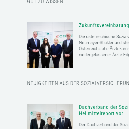
GUT ZU WISSEN
Zukunftsvereinbarung
Die österreichische Sozial
Neumayer-Stickler und ste
Österreichische Ärztekam
niedergelassener Ärzte E
NEUIGKEITEN AUS DER SOZIALVERSICHERU
Dachverband der Sozia
Heilmittelreport vor
Der Dachverband der Sozia