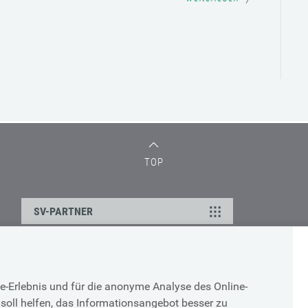
TOP
SV-PARTNER
DATENSCHUTZ
e-Erlebnis und für die anonyme Analyse des Online-
g
Cookie-Erklärung
soll helfen, das Informationsangebot besser zu