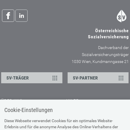
Österreichische
Sozialversicherung
Dachverband der
Sozialversicherungsträger
1030 Wien, Kundmanngasse 21
SV-TRÄGER
SV-PARTNER
ÜBER UNS
HILFE
Cookie-Einstellungen
Kontakt
Barrierefreiheitserklärung
Offene Stellen
Browser-Info & Sicherheit
Diese Webseite verwendet Cookies für ein optimales Website-
Erlebnis und für die anonyme Analyse des Online-Verhaltens der
Presse
Hilfe zur Suche