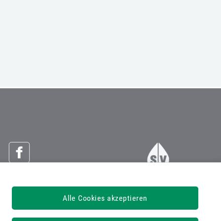
Österreichische Sozialversicherung
Alle Cookies akzeptieren
Dachverband der Sozialversicherungsträger
1030 Wien, Kundmanngasse 21