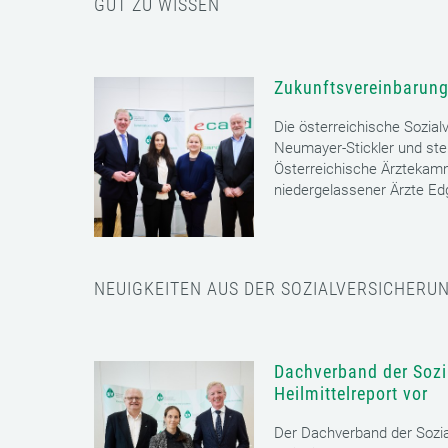
GUT ZU WISSEN
Zukunftsvereinbarung
Die österreichische Sozial
Neumayer-Stickler und ste
Österreichische Ärztekam
niedergelassener Ärzte E
NEUIGKEITEN AUS DER SOZIALVERSICHERU
Dachverband der Sozia
Heilmittelreport vor
Der Dachverband der Sozia