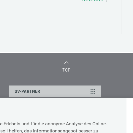
TOP
SV-PARTNER
DATENSCHUTZ
e-Erlebnis und für die anonyme Analyse des Online-
g
Cookie-Erklärung
soll helfen, das Informationsangebot besser zu