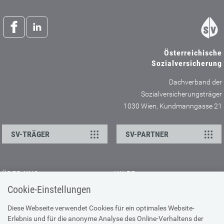
Österreichische
Sozialversicherung
Dachverband der
Sozialversicherungsträger
1030 Wien, Kundmanngasse 21
SV-TRÄGER
SV-PARTNER
ÜBER UNS
HILFE
Cookie-Einstellungen
Kontakt
Barrierefreiheitserklärung
Offene Stellen
Browser-Info & Sicherheit
Diese Webseite verwendet Cookies für ein optimales Website-
Erlebnis und für die anonyme Analyse des Online-Verhaltens der
Presse
Hilfe zur Suche