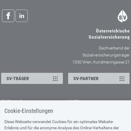
Österreichische
Sozialversicherung
Dachverband der
Sozialversicherungsträger
1030 Wien, Kundmanngasse 21
SV-TRÄGER
SV-PARTNER
ÜBER UNS
HILFE
Cookie-Einstellungen
Kontakt
Barrierefreiheitserklärung
Offene Stellen
Browser-Info & Sicherheit
Diese Webseite verwendet Cookies für ein optimales Website-
Erlebnis und für die anonyme Analyse des Online-Verhaltens der
Presse
Hilfe zur Suche