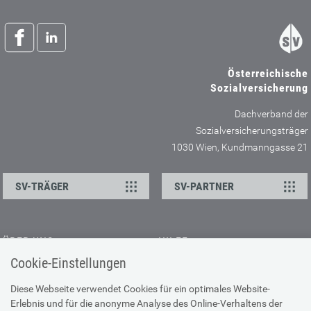
Österreichische
Sozialversicherung
Dachverband der
Sozialversicherungsträger
1030 Wien, Kundmanngasse 21
SV-TRÄGER
SV-PARTNER
ÜBER UNS
HILFE
Cookie-Einstellungen
Kontakt
Barrierefreiheitserklärung
Offene Stellen
Browser-Info & Sicherheit
Diese Webseite verwendet Cookies für ein optimales Website-
Erlebnis und für die anonyme Analyse des Online-Verhaltens der
Presse
Hilfe zur Suche