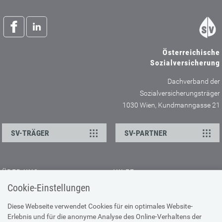
Österreichische
Sozialversicherung
Dachverband der
Sozialversicherungsträger
1030 Wien, Kundmanngasse 21
SV-TRÄGER
SV-PARTNER
ÜBER UNS
HILFE
Cookie-Einstellungen
Kontakt
Barrierefreiheitserklärung
Offene Stellen
Browser-Info & Sicherheit
Diese Webseite verwendet Cookies für ein optimales Website-
Erlebnis und für die anonyme Analyse des Online-Verhaltens der
Presse
Hilfe zur Suche