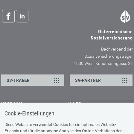
Österreichische
Sozialversicherung
Dachverband der
Sozialversicherungsträger
1030 Wien, Kundmanngasse 21
SV-TRÄGER
SV-PARTNER
ÜBER UNS
HILFE
Cookie-Einstellungen
Kontakt
Barrierefreiheitserklärung
Offene Stellen
Browser-Info & Sicherheit
Diese Webseite verwendet Cookies für ein optimales Website-
Erlebnis und für die anonyme Analyse des Online-Verhaltens der
Presse
Hilfe zur Suche