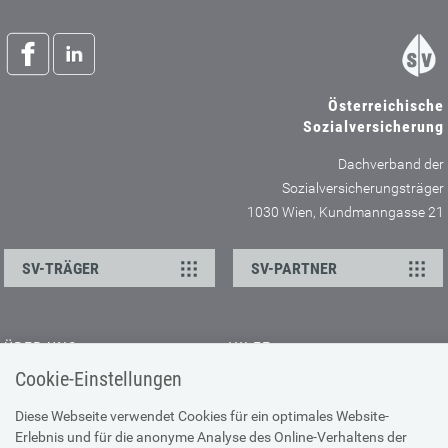
Österreichische
Sozialversicherung
Dachverband der
Sozialversicherungsträger
1030 Wien, Kundmanngasse 21
SV-TRÄGER
SV-PARTNER
ÜBER UNS
HILFE
Cookie-Einstellungen
Kontakt
Barrierefreiheitserklärung
Offene Stellen
Browser-Info & Sicherheit
Diese Webseite verwendet Cookies für ein optimales Website-
Erlebnis und für die anonyme Analyse des Online-Verhaltens der
Presse
Hilfe zur Suche