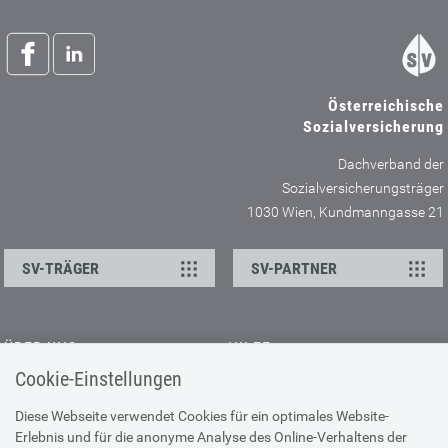
Österreichische
Sozialversicherung
Dachverband der
Sozialversicherungsträger
1030 Wien, Kundmanngasse 21
SV-TRÄGER
SV-PARTNER
ÜBER UNS
HILFE
Cookie-Einstellungen
Kontakt
Barrierefreiheitserklärung
Offene Stellen
Browser-Info & Sicherheit
Diese Webseite verwendet Cookies für ein optimales Website-
Erlebnis und für die anonyme Analyse des Online-Verhaltens der
Presse
Hilfe zur Suche