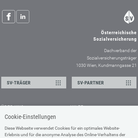
Österreichische
Sozialversicherung
Dachverband der
Sozialversicherungsträger
1030 Wien, Kundmanngasse 21
SV-TRÄGER
SV-PARTNER
ÜBER UNS
HILFE
Cookie-Einstellungen
Kontakt
Barrierefreiheitserklärung
Offene Stellen
Browser-Info & Sicherheit
Diese Webseite verwendet Cookies für ein optimales Website-
Erlebnis und für die anonyme Analyse des Online-Verhaltens der
Presse
Hilfe zur Suche