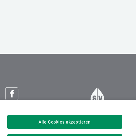
Österreichische Sozialversicherung
Alle Cookies akzeptieren
Dachverband der Sozialversicherungsträger
1030 Wien, Kundmanngasse 21