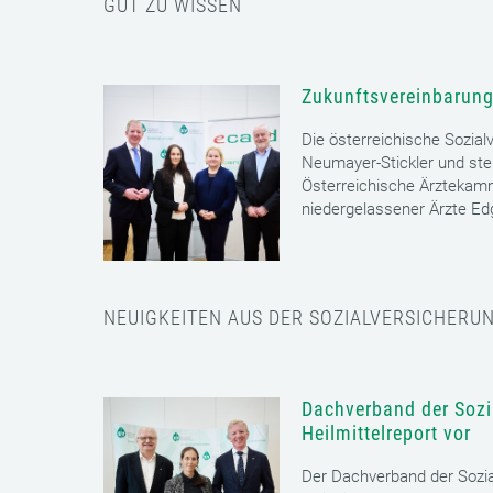
GUT ZU WISSEN
Zukunftsvereinbarung
Die österreichische Sozial
Neumayer-Stickler und ste
Österreichische Ärztekam
niedergelassener Ärzte E
NEUIGKEITEN AUS DER SOZIALVERSICHERU
Dachverband der Sozia
Heilmittelreport vor
Der Dachverband der Sozia