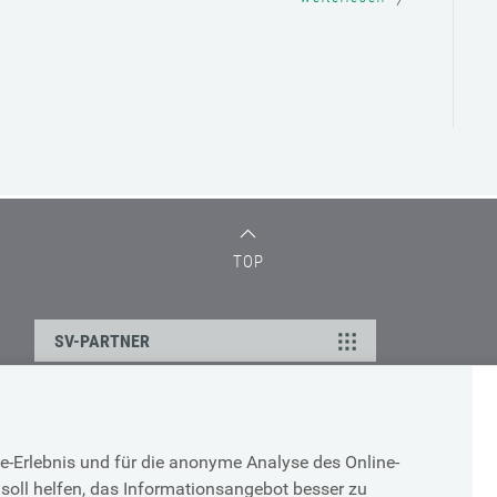
TOP
SV-PARTNER
DATENSCHUTZ
e-Erlebnis und für die anonyme Analyse des Online-
g
Cookie-Erklärung
soll helfen, das Informationsangebot besser zu