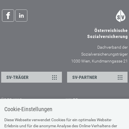
Österreichische
Sozialversicherung
Dachverband der
Sozialversicherungsträger
1030 Wien, Kundmanngasse 21
SV-TRÄGER
SV-PARTNER
ÜBER UNS
HILFE
Cookie-Einstellungen
Kontakt
Barrierefreiheitserklärung
Offene Stellen
Browser-Info & Sicherheit
Diese Webseite verwendet Cookies für ein optimales Website-
Erlebnis und für die anonyme Analyse des Online-Verhaltens der
Presse
Hilfe zur Suche