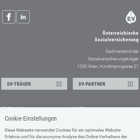
Österreichische
Sozialversicherung
Dachverband der
Sozialversicherungsträger
1030 Wien, Kundmanngasse 21
SV-TRÄGER
SV-PARTNER
ÜBER UNS
HILFE
Cookie-Einstellungen
Kontakt
Barrierefreiheitserklärung
Offene Stellen
Browser-Info & Sicherheit
Diese Webseite verwendet Cookies für ein optimales Website-
Erlebnis und für die anonyme Analyse des Online-Verhaltens der
Presse
Hilfe zur Suche