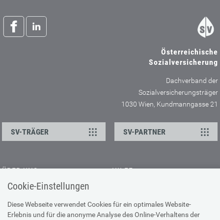
Österreichische
Sozialversicherung
Dachverband der
Sozialversicherungsträger
1030 Wien, Kundmanngasse 21
SV-TRÄGER
SV-PARTNER
ÜBER UNS
HILFE
Cookie-Einstellungen
Kontakt
Barrierefreiheitserklärung
Offene Stellen
Browser-Info & Sicherheit
Diese Webseite verwendet Cookies für ein optimales Website-
Erlebnis und für die anonyme Analyse des Online-Verhaltens der
Presse
Hilfe zur Suche