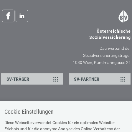
Österreichische
Sozialversicherung
Dachverband der
Sozialversicherungsträger
1030 Wien, Kundmanngasse 21
SV-TRÄGER
SV-PARTNER
ÜBER UNS
HILFE
Cookie-Einstellungen
Kontakt
Barrierefreiheitserklärung
Offene Stellen
Browser-Info & Sicherheit
Diese Webseite verwendet Cookies für ein optimales Website-
Erlebnis und für die anonyme Analyse des Online-Verhaltens der
Presse
Hilfe zur Suche