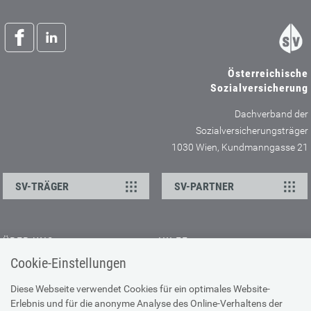
Österreichische
Sozialversicherung
Dachverband der
Sozialversicherungsträger
1030 Wien, Kundmanngasse 21
SV-TRÄGER
SV-PARTNER
ÜBER UNS
HILFE
Cookie-Einstellungen
Kontakt
Barrierefreiheitserklärung
Offene Stellen
Browser-Info & Sicherheit
Diese Webseite verwendet Cookies für ein optimales Website-
Erlebnis und für die anonyme Analyse des Online-Verhaltens der
Presse
Hilfe zur Suche