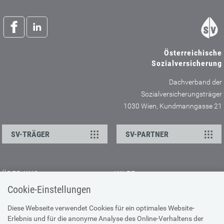
Österreichische
Sozialversicherung
Dachverband der
Sozialversicherungsträger
1030 Wien, Kundmanngasse 21
SV-TRÄGER
SV-PARTNER
ÜBER UNS
HILFE
Cookie-Einstellungen
Kontakt
Barrierefreiheitserklärung
Offene Stellen
Browser-Info & Sicherheit
Diese Webseite verwendet Cookies für ein optimales Website-
Erlebnis und für die anonyme Analyse des Online-Verhaltens der
Presse
Hilfe zur Suche