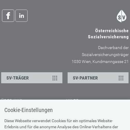
Österreichische
Sozialversicherung
Dachverband der
Sozialversicherungsträger
1030 Wien, Kundmanngasse 21
SV-TRÄGER
SV-PARTNER
ÜBER UNS
HILFE
Cookie-Einstellungen
Kontakt
Barrierefreiheitserklärung
Offene Stellen
Browser-Info & Sicherheit
Diese Webseite verwendet Cookies für ein optimales Website-
Erlebnis und für die anonyme Analyse des Online-Verhaltens der
Presse
Hilfe zur Suche