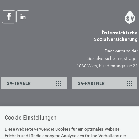
Österreichische
Sozialversicherung
Dachverband der
Sozialversicherungsträger
1030 Wien, Kundmanngasse 21
SV-TRÄGER
SV-PARTNER
ÜBER UNS
HILFE
Cookie-Einstellungen
Kontakt
Barrierefreiheitserklärung
Offene Stellen
Browser-Info & Sicherheit
Diese Webseite verwendet Cookies für ein optimales Website-
Erlebnis und für die anonyme Analyse des Online-Verhaltens der
Presse
Hilfe zur Suche