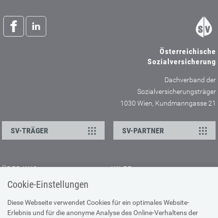
Österreichische
Sozialversicherung
Dachverband der
Sozialversicherungsträger
1030 Wien, Kundmanngasse 21
SV-TRÄGER
SV-PARTNER
ÜBER UNS
HILFE
Cookie-Einstellungen
Kontakt
Barrierefreiheitserklärung
Offene Stellen
Browser-Info & Sicherheit
Diese Webseite verwendet Cookies für ein optimales Website-
Erlebnis und für die anonyme Analyse des Online-Verhaltens der
Presse
Hilfe zur Suche