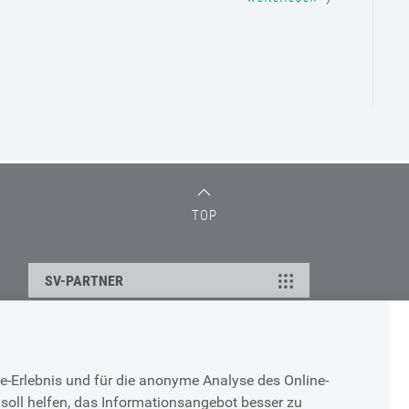
TOP
SV-PARTNER
DATENSCHUTZ
e-Erlebnis und für die anonyme Analyse des Online-
g
Cookie-Erklärung
soll helfen, das Informationsangebot besser zu