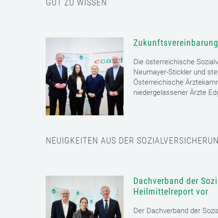
GUT ZU WISSEN
Zukunftsvereinbarung
Die österreichische Sozial
Neumayer-Stickler und ste
Österreichische Ärztekam
niedergelassener Ärzte E
NEUIGKEITEN AUS DER SOZIALVERSICHERU
Dachverband der Sozia
Heilmittelreport vor
Der Dachverband der Sozia