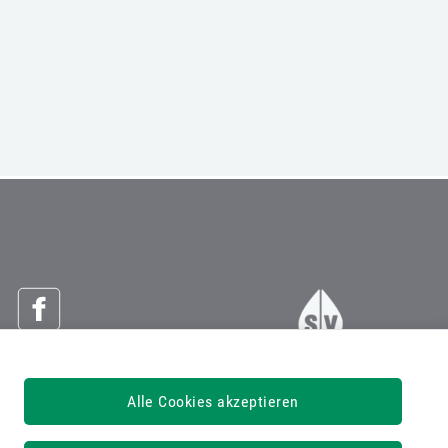
Österreichische Sozialversicherung
Alle Cookies akzeptieren
Dachverband der Sozialversicherungsträger
1030 Wien, Kundmanngasse 21