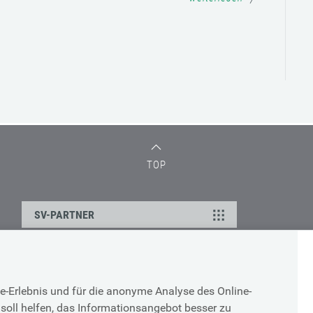
TOP
SV-PARTNER
DATENSCHUTZ
e-Erlebnis und für die anonyme Analyse des Online-
g
Cookie-Erklärung
soll helfen, das Informationsangebot besser zu