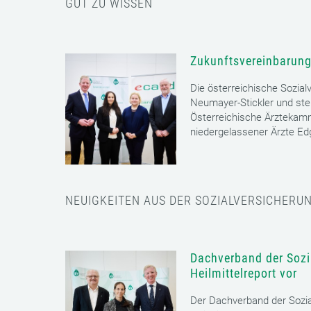
GUT ZU WISSEN
Zukunftsvereinbarung
Die österreichische Sozial
Neumayer-Stickler und ste
Österreichische Ärztekam
niedergelassener Ärzte E
NEUIGKEITEN AUS DER SOZIALVERSICHERU
Dachverband der Sozia
Heilmittelreport vor
Der Dachverband der Sozia