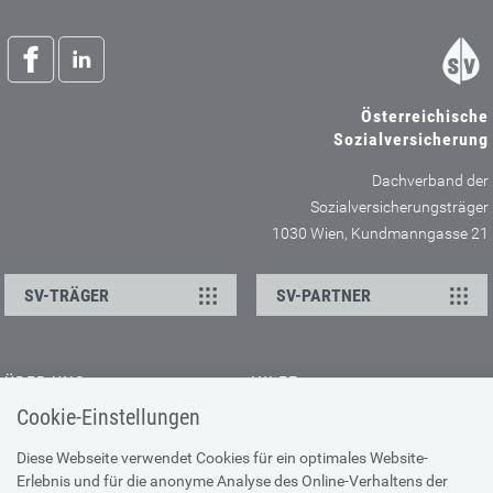
Österreichische
Sozialversicherung
Dachverband der
Sozialversicherungsträger
1030 Wien, Kundmanngasse 21
SV-TRÄGER
SV-PARTNER
ÜBER UNS
HILFE
Cookie-Einstellungen
Kontakt
Barrierefreiheitserklärung
Offene Stellen
Browser-Info & Sicherheit
Diese Webseite verwendet Cookies für ein optimales Website-
Erlebnis und für die anonyme Analyse des Online-Verhaltens der
Presse
Hilfe zur Suche