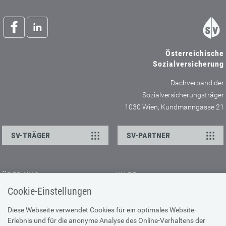
Österreichische
Sozialversicherung
Dachverband der
Sozialversicherungsträger
1030 Wien, Kundmanngasse 21
SV-TRÄGER
SV-PARTNER
ÜBER UNS
HILFE
Cookie-Einstellungen
Kontakt
Barrierefreiheitserklärung
Offene Stellen
Browser-Info & Sicherheit
Diese Webseite verwendet Cookies für ein optimales Website-
Erlebnis und für die anonyme Analyse des Online-Verhaltens der
Presse
Hilfe zur Suche