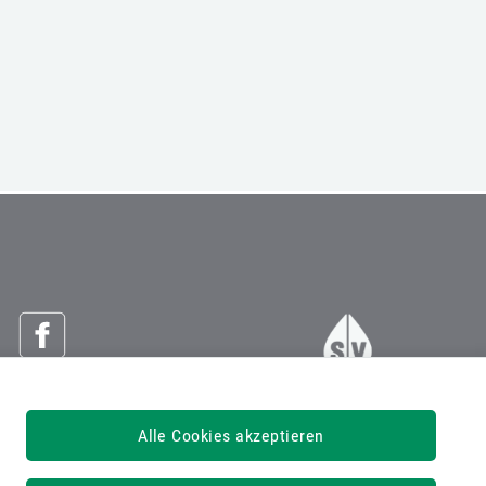
Österreichische Sozialversicherung
Alle Cookies akzeptieren
Dachverband der Sozialversicherungsträger
1030 Wien, Kundmanngasse 21