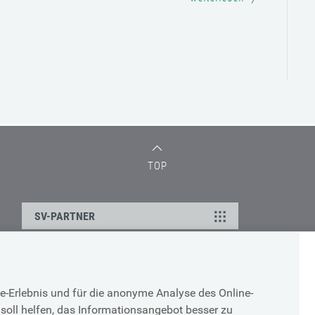
TOP
SV-PARTNER
DATENSCHUTZ
e-Erlebnis und für die anonyme Analyse des Online-
g
Cookie-Erklärung
soll helfen, das Informationsangebot besser zu