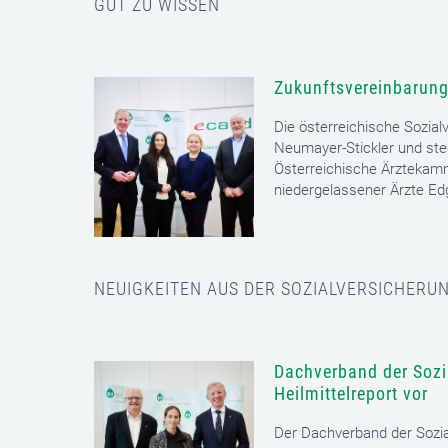
GUT ZU WISSEN
Zukunftsvereinbarung
Die österreichische Sozial
Neumayer-Stickler und ste
Österreichische Ärztekam
niedergelassener Ärzte E
NEUIGKEITEN AUS DER SOZIALVERSICHERU
Dachverband der Sozia
Heilmittelreport vor
Der Dachverband der Sozia