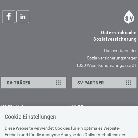
Österreichische
Sozialversicherung
Dachverband der
Sozialversicherungsträger
1030 Wien, Kundmanngasse 21
SV-TRÄGER
SV-PARTNER
ÜBER UNS
HILFE
Cookie-Einstellungen
Kontakt
Barrierefreiheitserklärung
Offene Stellen
Browser-Info & Sicherheit
Diese Webseite verwendet Cookies für ein optimales Website-
Erlebnis und für die anonyme Analyse des Online-Verhaltens der
Presse
Hilfe zur Suche