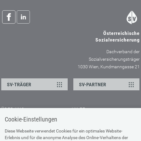
Österreichische
Sozialversicherung
Dachverband der
Sozialversicherungsträger
1030 Wien, Kundmanngasse 21
SV-TRÄGER
SV-PARTNER
ÜBER UNS
HILFE
Cookie-Einstellungen
Kontakt
Barrierefreiheitserklärung
Offene Stellen
Browser-Info & Sicherheit
Diese Webseite verwendet Cookies für ein optimales Website-
Erlebnis und für die anonyme Analyse des Online-Verhaltens der
Presse
Hilfe zur Suche