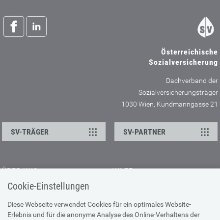
Österreichische
Sozialversicherung
Dachverband der
Sozialversicherungsträger
1030 Wien, Kundmanngasse 21
SV-TRÄGER
SV-PARTNER
ÜBER UNS
HILFE
Cookie-Einstellungen
Kontakt
Barrierefreiheitserklärung
Offene Stellen
Browser-Info & Sicherheit
Diese Webseite verwendet Cookies für ein optimales Website-
Erlebnis und für die anonyme Analyse des Online-Verhaltens der
Presse
Hilfe zur Suche