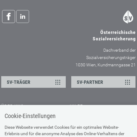
Österreichische
Sozialversicherung
Dachverband der
Sozialversicherungsträger
1030 Wien, Kundmanngasse 21
SV-TRÄGER
SV-PARTNER
ÜBER UNS
HILFE
Cookie-Einstellungen
Kontakt
Barrierefreiheitserklärung
Offene Stellen
Browser-Info & Sicherheit
Diese Webseite verwendet Cookies für ein optimales Website-
Erlebnis und für die anonyme Analyse des Online-Verhaltens der
Presse
Hilfe zur Suche