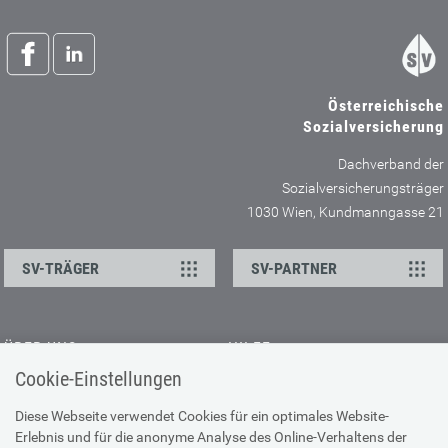
Österreichische
Sozialversicherung
Dachverband der
Sozialversicherungsträger
1030 Wien, Kundmanngasse 21
SV-TRÄGER
SV-PARTNER
ÜBER UNS
HILFE
Cookie-Einstellungen
Kontakt
Barrierefreiheitserklärung
Offene Stellen
Browser-Info & Sicherheit
Diese Webseite verwendet Cookies für ein optimales Website-
Erlebnis und für die anonyme Analyse des Online-Verhaltens der
Presse
Hilfe zur Suche