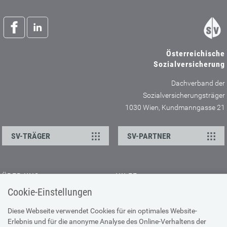
Österreichische
Sozialversicherung
Dachverband der
Sozialversicherungsträger
1030 Wien, Kundmanngasse 21
SV-TRÄGER
SV-PARTNER
ÜBER UNS
HILFE
Cookie-Einstellungen
Kontakt
Barrierefreiheitserklärung
Offene Stellen
Browser-Info & Sicherheit
Diese Webseite verwendet Cookies für ein optimales Website-
Erlebnis und für die anonyme Analyse des Online-Verhaltens der
Presse
Hilfe zur Suche